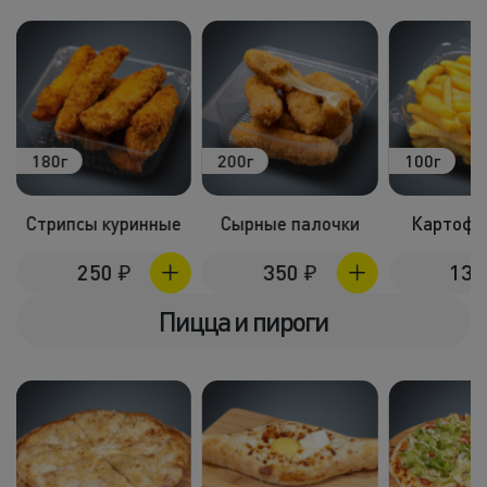
180г
200г
100г
Стрипсы куринные
Сырные палочки
Картофе
250
₽
350
₽
13
Пицца и пироги