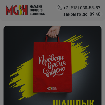
+7 (918) 030-55-87
Назад
закрыто до
09:40
Мясо на манг
Магазин
готового
Птица на ман
шашлыка
Овощи на ман
Морепродук
Салаты
К шашлыка
Соленья
В лаваше