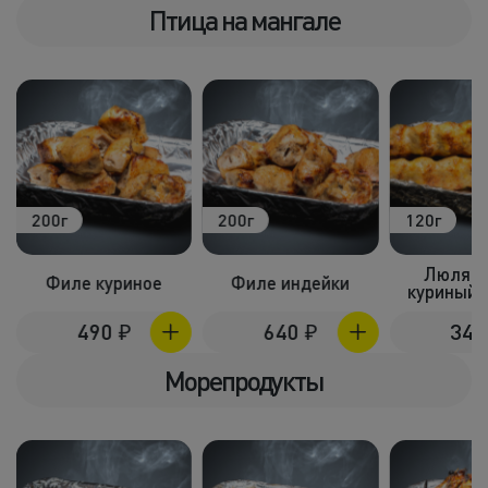
Птица на мангале
200г
200г
120г
Люля-к
Филе куриное
Филе индейки
куриный 
490
₽
640
₽
34
Морепродукты