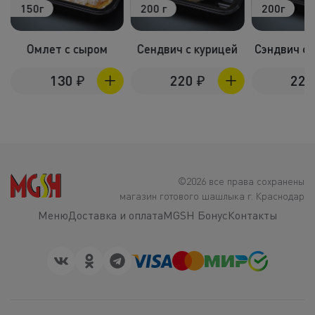
150г
200 г
200г
Омлет с сыром
Сендвич с курицей
Сэндвич с 
130
₽
220
₽
22
©2026 все права сохранены
магазин готового шашлыка г. Краснодар
Меню
Доставка и оплата
MGSH Бонус
Контакты