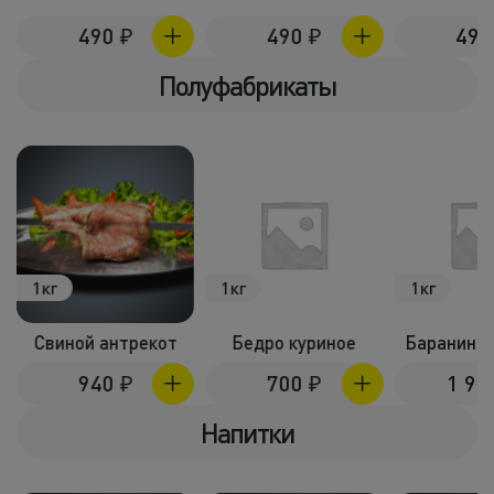
490
₽
490
₽
49
Полуфабрикаты
1кг
1кг
1кг
Свиной антрекот
Бедро куриное
Баранина 
940
₽
700
₽
1 9
Напитки