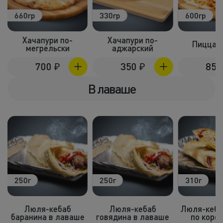
660гр
330гр
600гр
Хачапури по-
Хачапури по-
Пицца ц
мегрельски
аджарский
700
₽
350
₽
85
В лаваше
250г
250г
310г
Люля-кебаб
Люля-кебаб
Люля-кеба
й
баранина в лаваше
говядина в лаваше
по коро