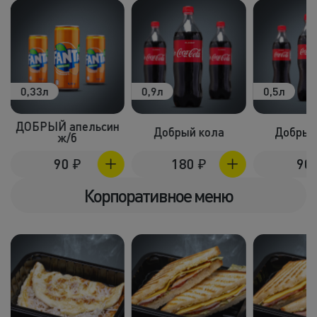
0,33л
0,9л
0,5л
ДОБРЫЙ апельсин
Добрый кола
Добрый
ж/б
90
₽
180
₽
90
Корпоративное меню