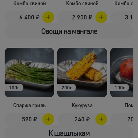
Комбо свиной
Комбо свиной
Комбо с 
6 400
₽
2 900
₽
3 1
Овощи на мангале
100г
200г
100г
Спаржа гриль
Кукуруза
Поми
590
₽
240
₽
20
К шашлыкам