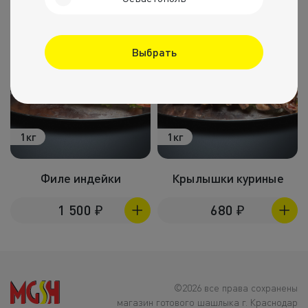
Выбрать
1кг
1кг
Филе индейки
Крылышки куриные
1 500
₽
680
₽
©2026 все права сохранены
магазин готового шашлыка г. Краснодар