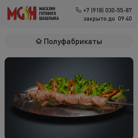
+7 (918) 030-55-87
Назад
закрыто до
09:40
Мясо на манг
Полуфабрикаты
Птица на ман
Овощи на ман
Морепродук
Салаты
К шашлыка
Соленья
В лаваше