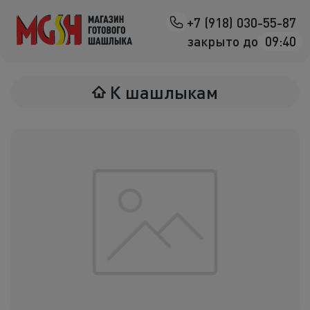
+7 (918) 030-55-87
Назад
закрыто до
09:40
Мясо на манг
К шашлыкам
Птица на ман
Овощи на ман
Морепродук
Салаты
К шашлыка
Соленья
В лаваше