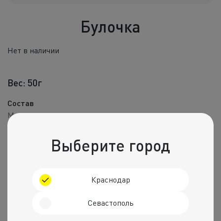
Холодные зак
Булочка
Полуфабрик
Пицца и пир
Нет в наличии
Фритюр
Вес: 50г
Напитки
Состав
Мука, соль, сахар, дрожжи.
Корпоративное
Пищевая ценность на 100 г
Комбо набо
Выберите город
Калории
Белки
Жиры
Углеводы
239 ккал.
7 г
1 г
52 г
Краснодар
Рекомендуем
Севастополь