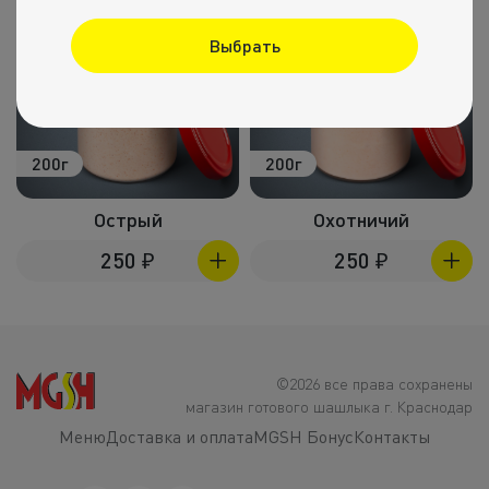
Выбрать
200г
200г
Острый
Охотничий
250
₽
250
₽
©2026 все права сохранены
магазин готового шашлыка г. Краснодар
Меню
Доставка и оплата
MGSH Бонус
Контакты