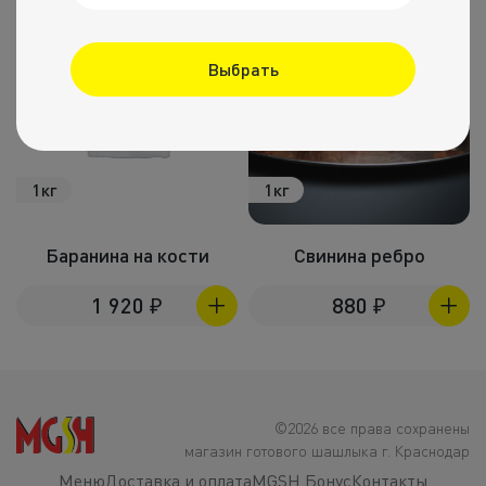
Выбрать
1кг
1кг
Баранина на кости
Свинина ребро
1 920
₽
880
₽
©2026 все права сохранены
магазин готового шашлыка г. Краснодар
Меню
Доставка и оплата
MGSH Бонус
Контакты