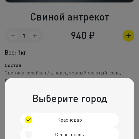
Холодные зак
Свиной антрекот
Полуфабрик
Пицца и пир
940
₽
Количество
товара
Фритюр
Свиной
Вес: 1кг
антрекот
Напитки
Состав
Корпоративное
Свинина корейка н/к, перец черный молотый, соль,
паприка сладкая молотая, лук репчатый.
Комбо набо
Пищевая ценность на 100 г
Выберите город
Калории
Белки
Жиры
Углеводы
223 ккал.
29 г
10 г
4 г
Краснодар
Рекомендуем
Севастополь