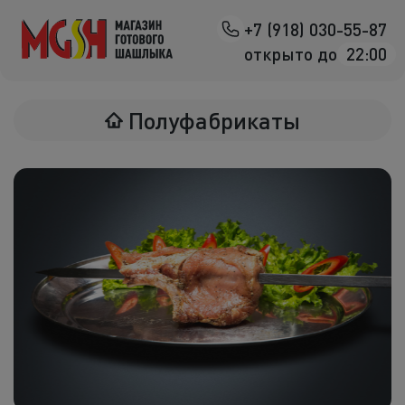
+7 (918) 030-55-87
Назад
открыто до
22:00
Мясо на манг
Полуфабрикаты
Птица на ман
Овощи на ман
Морепродук
Салаты
К шашлыка
Соленья
В лаваше