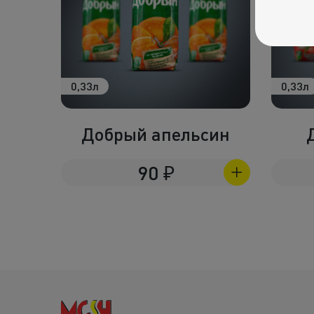
0,33л
0,33л
Добрый апельсин
90
₽