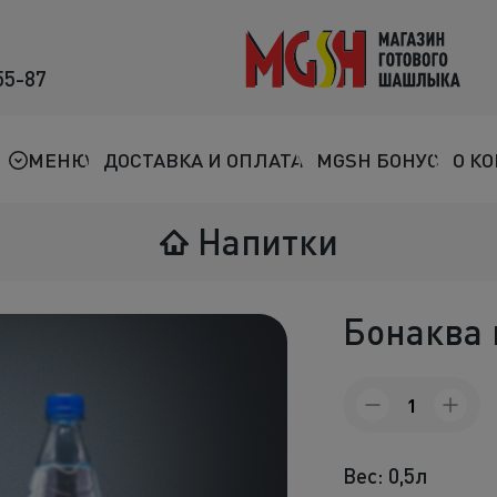
55-87
Мясо на мангале
Птица на мангале
МЕНЮ
ДОСТАВКА И ОПЛАТА
MGSH БОНУС
О К
Овощи на мангале
Напитки
Морепродукты
Салаты
Бонаква 
К шашлыкам
Количество
Соленья
товара
Бонаква
В лаваше
газированная
Вес: 0,5л