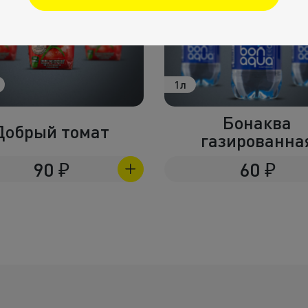
1л
Бонаква
Добрый томат
газированна
90
₽
60
₽