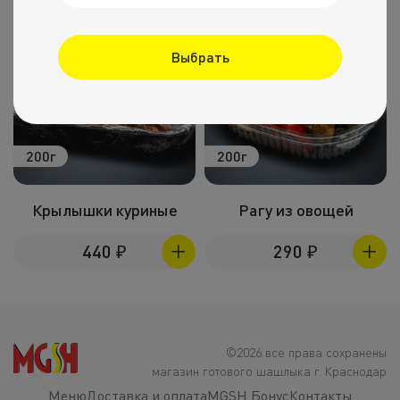
Выбрать
200г
200г
Крылышки куриные
Рагу из овощей
440
₽
290
₽
©2026 все права сохранены
магазин готового шашлыка г. Краснодар
Меню
Доставка и оплата
MGSH Бонус
Контакты