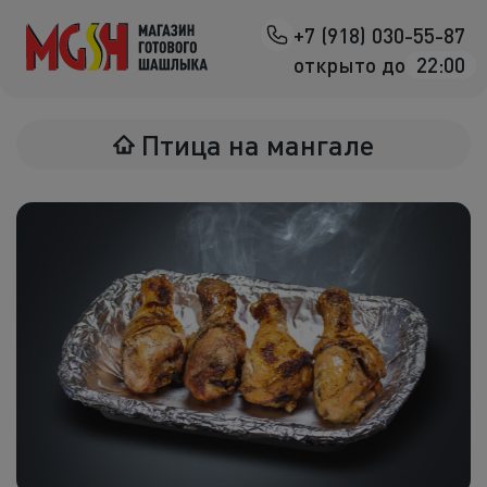
+7 (918) 030-55-87
Назад
открыто до
22:00
Мясо на манг
Птица на мангале
Птица на ман
Овощи на ман
Морепродук
Салаты
К шашлыка
Соленья
В лаваше