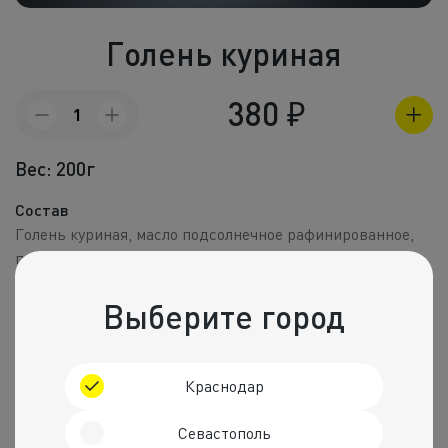
Холодные зак
Голень куриная
Полуфабрик
Пицца и пир
380
₽
Количество
товара
Фритюр
Голень
Вес: 200г
куриная
Напитки
Состав
Корпоративное
Голень куриная, масло подсолнечное рафинированное,
паприка сладкая молотая, соль, перец черный молотый.
Комбо набо
Пищевая ценность на 100 г
Выберите город
Калории
Белки
Жиры
Углеводы
34 ккал.
0 г
3 г
2 г
Краснодар
Рекомендуем
Севастополь