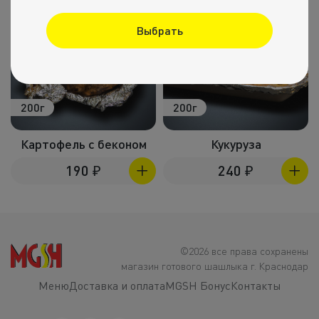
Выбрать
200г
200г
Картофель с беконом
Кукуруза
190
₽
240
₽
©2026 все права сохранены
магазин готового шашлыка г. Краснодар
Меню
Доставка и оплата
MGSH Бонус
Контакты