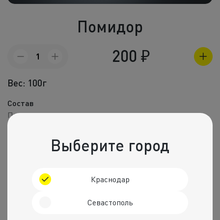
Холодные зак
Помидор
Полуфабрик
Пицца и пир
200
₽
Количество
товара
Фритюр
Помидор
Вес: 100г
Напитки
Состав
Корпоративное
Помидор
Пищевая ценность на 100 г
Комбо набо
Выберите город
Калории
Белки
Жиры
Углеводы
24 ккал.
1 г
0 г
4 г
Краснодар
Рекомендуем
Севастополь