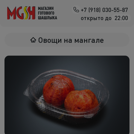
+7 (918) 030-55-87
Назад
открыто до
22:00
Мясо на манг
Овощи на мангале
Птица на ман
Овощи на ман
Морепродук
Салаты
К шашлыка
Соленья
В лаваше