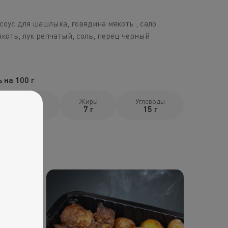
соус для шашлыка, говядина мякоть , сало
якоть, лук репчатый, соль, перец черный
 на 100 г
Белки
Жиры
Углеводы
11 г
7 г
15 г