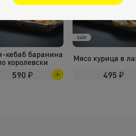
250г
Свиная шея
о курица в лаваше
картофель
495
₽
240
₽