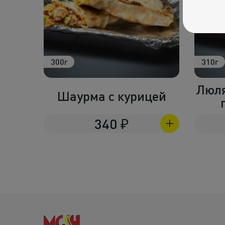
310г
340г
Люля-кебаб баранина
цей
Мяс
по королевски
590
₽