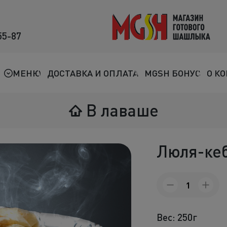
55-87
Мясо на мангале
Птица на мангале
МЕНЮ
ДОСТАВКА И ОПЛАТА
MGSH БОНУС
О К
Овощи на мангале
В лаваше
Морепродукты
Салаты
Люля-кеб
К шашлыкам
Количество
Соленья
товара
Люля-
В лаваше
кебаб
Вес: 250г
говядина