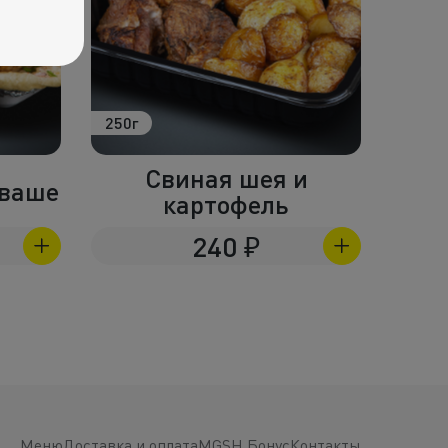
440г
250г
 и
Мясо свинина в
лаваше
660
₽
Меню
Доставка и оплата
MGSH Бонус
Контакты