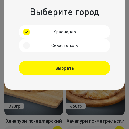
Выберите город
600гр
600гр
Пицца с курицей и
Краснодар
Пицца цезарь
грибами
Севастополь
700
₽
850
₽
Выбрать
330гр
660гр
Хачапури по-аджарский
Хачапури по-мегрельски