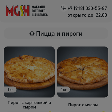
+7 (918) 030-55-87
Назад
открыто до
22:00
Мясо на манг
Пицца и пироги
Птица на ман
Овощи на ман
Морепродук
Салаты
К шашлыка
1кг
1кг
Соленья
Пирог с картошкой и
В лаваше
Пирог с мясом
сыром