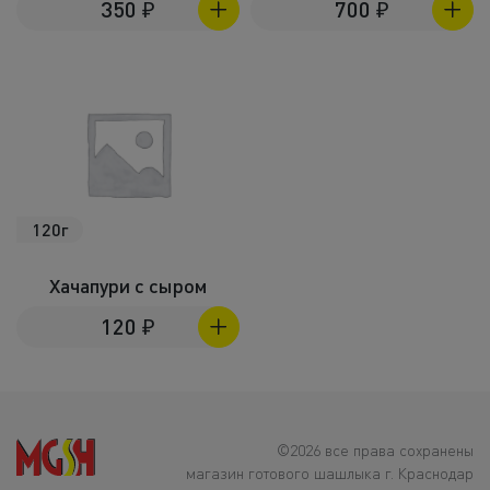
350
₽
700
₽
120г
Хачапури с сыром
120
₽
©2026 все права сохранены
магазин готового шашлыка г. Краснодар