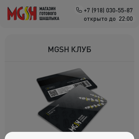
+7 (918) 030-55-87
Назад
открыто до
22:00
Мясо на манг
Птица на ман
MGSH КЛУБ
Овощи на ман
Морепродук
Салаты
К шашлыка
Соленья
В лаваше