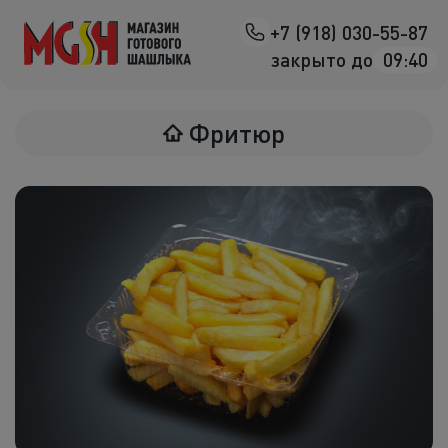
+7 (918) 030-55-87
Назад
закрыто до
09:40
Мясо на манг
Фритюр
Птица на ман
Овощи на ман
Морепродук
Салаты
К шашлыка
Соленья
В лаваше