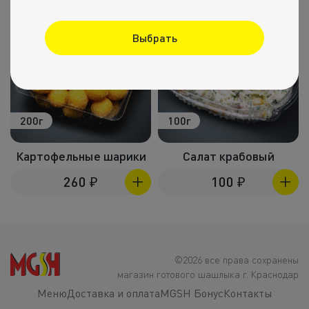
Выбрать
200г
100г
Картофельные шарики
Салат крабовый
260
₽
100
₽
©2026 все права сохранены
магазин готового шашлыка г. Краснодар
Меню
Доставка и оплата
MGSH Бонус
Контакты