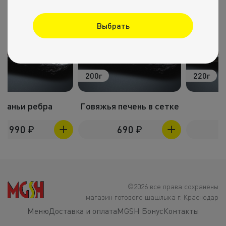
Выбрать
200г
220г
Говяжья печень в сетке
Скумбрия
690
₽
890
₽
©2026 все права сохранены
магазин готового шашлыка г. Краснодар
Меню
Доставка и оплата
MGSH Бонус
Контакты