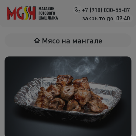
+7 (918) 030-55-87
Назад
закрыто до
09:40
Мясо на манг
Мясо на мангале
Птица на ман
Овощи на ман
Морепродук
Салаты
К шашлыка
Соленья
В лаваше