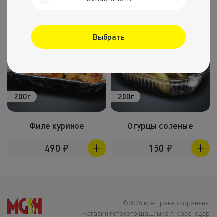
Выбрать
200г
200г
Филе куриное
Огурцы соленые
490
₽
150
₽
©2026 все права сохранены
магазин готового шашлыка г. Краснодар