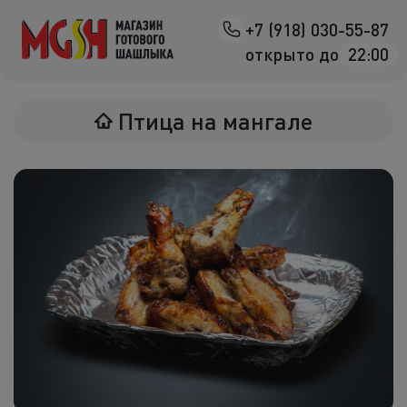
+7 (918) 030-55-87
Назад
открыто до
22:00
Мясо на манг
Птица на мангале
Птица на ман
Овощи на ман
Морепродук
Салаты
К шашлыка
Соленья
В лаваше