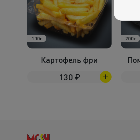
100г
200г
Картофель фри
По
130
₽