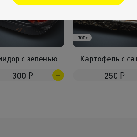
300г
мидор с зеленью
Картофель с са
300
₽
250
₽