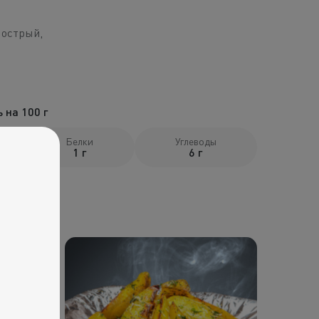
 острый,
 на 100 г
Белки
Углеводы
1 г
6 г