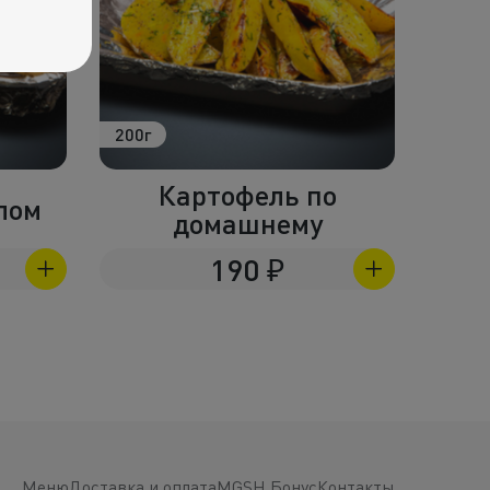
200г
100г
Картофель по
лом
домашнему
190
₽
Меню
Доставка и оплата
MGSH Бонус
Контакты