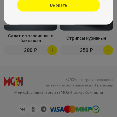
Выбрать
200г
180г
Салат из запеченных
Стрипсы куринные
баклажан
280
₽
250
₽
©2026 все права сохранены
магазин готового шашлыка г. Краснодар
Меню
Доставка и оплата
MGSH Бонус
Контакты