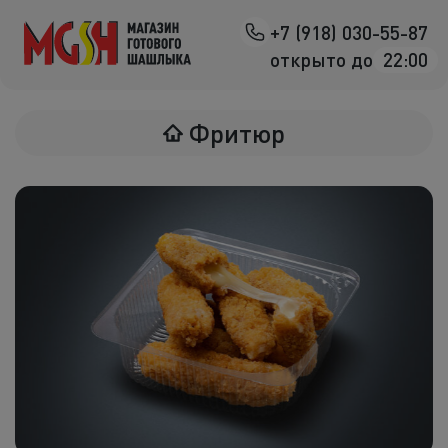
+7 (918) 030-55-87
Назад
открыто до
22:00
Мясо на манг
Фритюр
Птица на ман
Овощи на ман
Морепродук
Салаты
К шашлыка
Соленья
В лаваше