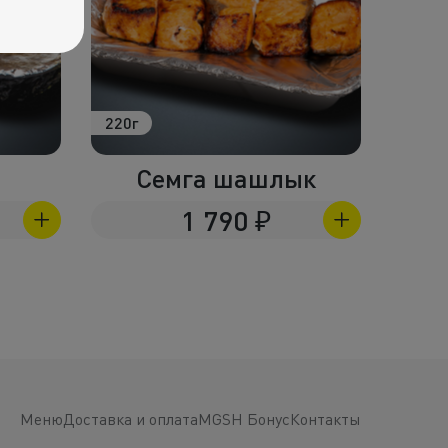
220г
200г
Семга шашлык
1 790
₽
Меню
Доставка и оплата
MGSH Бонус
Контакты