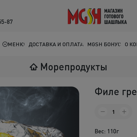
55-87
Мясо на мангале
Птица на мангале
МЕНЮ
ДОСТАВКА И ОПЛАТА
MGSH БОНУС
О К
Овощи на мангале
Морепродукты
Морепродукты
Салаты
Филе гр
К шашлыкам
Количество
Соленья
товара
Филе
В лаваше
гребешка
Вес: 110г