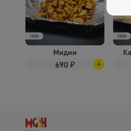
150г
200г
вые
Мидии
Ка
690
₽