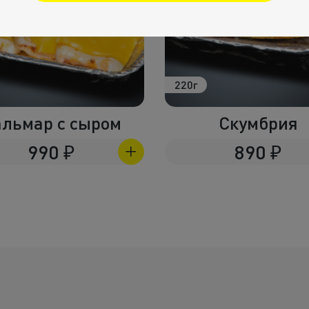
220г
льмар с сыром
Скумбрия
990
₽
890
₽