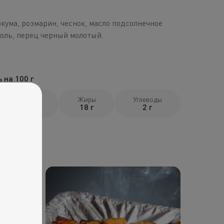
ркума, розмарин, чеснок, масло подсолнечное
оль, перец черный молотый.
 на 100 г
Белки
Жиры
Углеводы
32 г
18 г
2 г