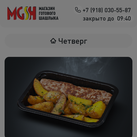
+7 (918) 030-55-87
Назад
закрыто до
09:40
Мясо на манг
Четверг
Птица на ман
Овощи на ман
Морепродук
Салаты
К шашлыка
Соленья
В лаваше