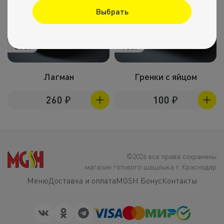
Выбрать
350г
180г
Лагман
Гренки с яйцом
260
₽
100
₽
©2026 все права сохранены
магазин готового шашлыка г. Краснодар
Меню
Доставка и оплата
MGSH Бонус
Контакты