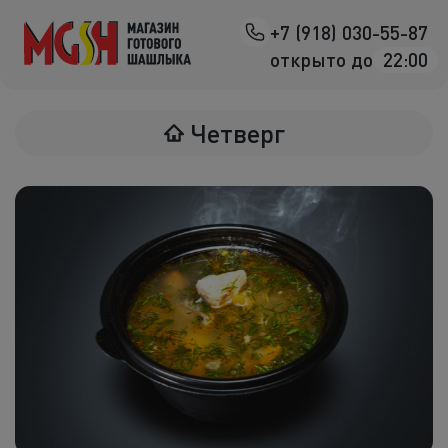
+7 (918) 030-55-87
Назад
открыто до
22:00
Мясо на манг
Четверг
Птица на ман
Овощи на ман
Морепродук
Салаты
К шашлыка
Соленья
В лаваше