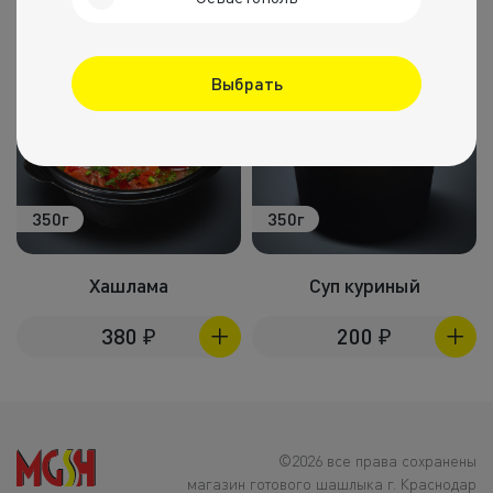
Выбрать
350г
350г
Хашлама
Суп куриный
380
₽
200
₽
©2026 все права сохранены
магазин готового шашлыка г. Краснодар