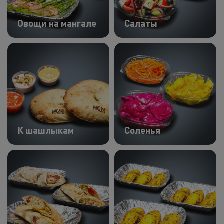
Овощи на мангале
Салаты
К шашлыкам
Соленья