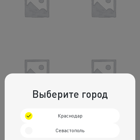
Понедельник
Пятница
Выберите город
Среда
Услуги
Краснодар
Севастополь