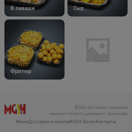
В лаваше
Сыр
Фритюр
Misc
©2026 все права сохранены
магазин готового шашлыка г. Краснодар
Меню
Доставка и оплата
MGSH Бонус
Контакты