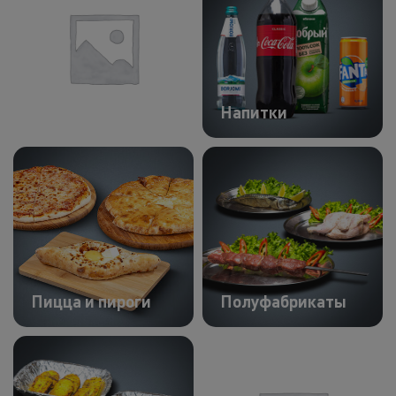
Холодные зак
Полуфабрик
Пицца и пир
Комбо наборы
Напитки
Фритюр
Напитки
Корпоративное
Комбо набо
Пицца и пироги
Полуфабрикаты