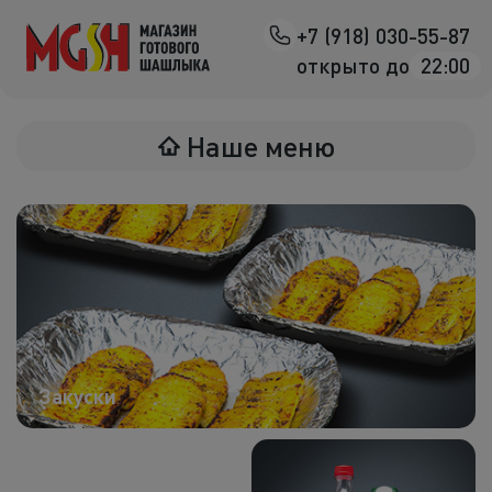
+7 (918) 030-55-87
Назад
открыто до
22:00
Мясо на манг
Наше меню
Птица на ман
Овощи на ман
Морепродук
Салаты
К шашлыка
Закуски
Соленья
В лаваше