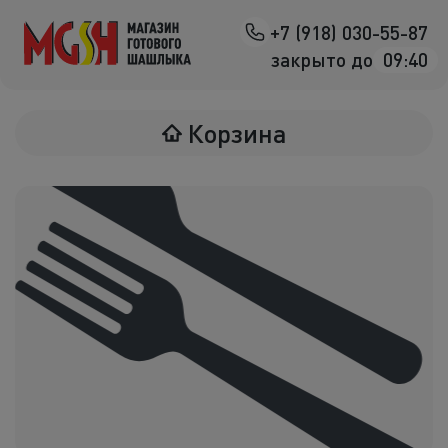
+7 (918) 030-55-87
Назад
закрыто до
09:40
Мясо на манг
Корзина
Птица на ман
Овощи на ман
Морепродук
Салаты
К шашлыка
Соленья
В лаваше