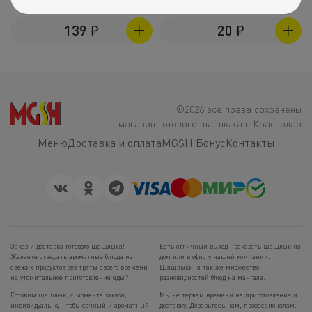
Морс (0,5 л)
Лук (100гр)
139
₽
20
₽
©2026 все права сохранены
магазин готового шашлыка г. Краснодар
Меню
Доставка и оплата
MGSH Бонус
Контакты
Заказ и доставка готового шашлыка!
Есть отличный выход - заказать шашлык на
Желаете отведать ароматные блюда из
дом или в офис у нашей компании.
свежих продуктов без траты своего времени
Шашлыки, а так же множество
на утомительное приготовление еды?
разновидностей блюд на мангале.
Готовим шашлык, с момента заказа,
Мы не теряем времени на приготовление и
индивидуально, чтобы сочный и ароматный
доставку. Доверьтесь нам, профессионалам.